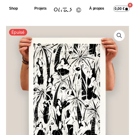
0
Shop
Projets
À propos
0,00
€
Épuisé